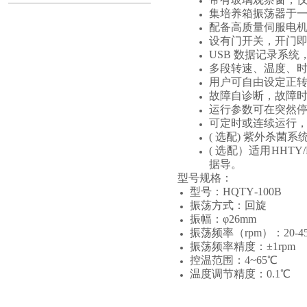
集培养箱振荡器于
配备高质量伺服电
设有门开关，开门
USB 数据记录系
多段转速、温度、
用户可自由设定正
故障自诊断，故障时
运行参数可在突然
可定时或连续运行
( 选配) 紫外杀菌
( 选配）适用HHT
据导。
型号规格：
型号：HQTY‐100B
振荡方式：回旋
振幅：φ26mm
振荡频率（rpm）：20-45
振荡频率精度：±1rpm
控温范围：4~65℃
温度调节精度：0.1℃
温度均匀度：±1℃（at3
温度波动度：±0.2℃（